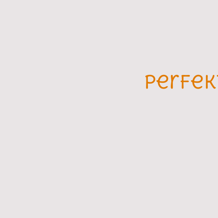
Perfek
Planen Sie eine Firmenta
Umgebung dafür. Unse
abzuhalten. Mit moder
Verans