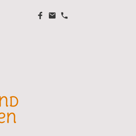
und
en