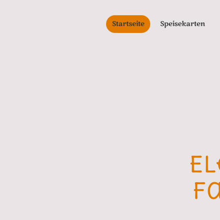
Startseite
Speisekarten
El
f