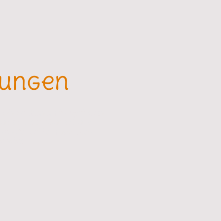
agungen
bietet Ihnen die optimale
tionen oder Workshops
n wir dafür, dass Ihre
r wird.