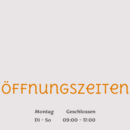
serer Meister Konditorei und Restaurant Neuen Hollä
rhaften Kuchen und Torten oder genießen Sie Gericht
adition, Regionalität und Neuem in einem Wohlfühla
öffnungszeiten
Montag
Geschlossen
Di
–
So
09:00
–
17:00