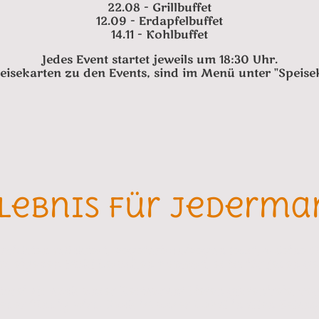
22.08 - Grillbuffet
12.09 - Erdapfelbuffet
14.11 - Kohlbuffet
Jedes Event startet jeweils um 18:30 Uhr.
peisekarten zu den Events, sind im Menü unter "Speisek
lebnis für jederm
rzichten möchtest, Vegetarisch/Vegan lebst, 4 Beine 
m eigenen Stuhl besuchen kommst, es ist für jeden ge
orei als auch unser Restaurant bieten glutenfreie, ve
jeder fündig wird. Auch ist unser Lokal in allen Belang