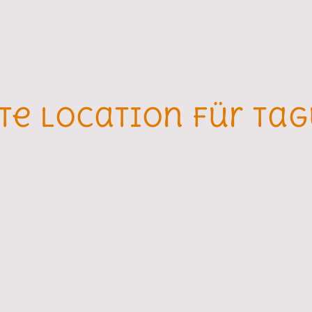
te Location für T
gung oder Schulung? Die Neue Holländerei in Meldorf 
re zwei Tagungsräume sind ideal, um Ihre Präsenta
nster Technik und einem gemütlichen Ambiente sorge
taltungen zu einem Erfolg für Sie und Ihre Mitarbeite