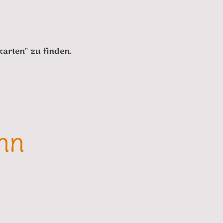
arten" zu finden.
ann
(Hunde) hast oder uns mit
sorgt.
gane und vegetarische
en komplett barrierefrei.