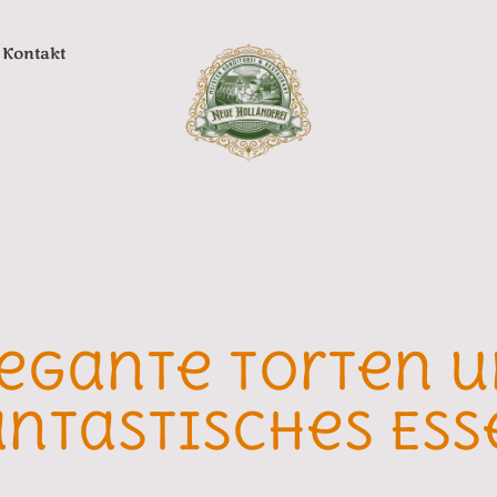
Kontakt
egante Torten 
antastisches Ess