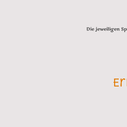
Die jeweiligen S
Er
Egal ob du auf Gluten ve
deine
Sowohl unsere Kondit
Alternativen an, sodass 